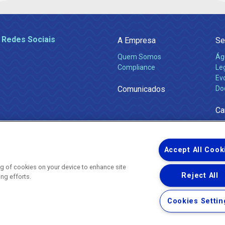
 Redes Sociais
A Empresa
Se
Quem Somos
Ág
Compliance
Leg
Ev
Comunicados
Do
Ca
Accept All Cook
ing of cookies on your device to enhance site
Reject All
ing efforts.
Uma empresa
Copyright ® 2026 - Todos os Direitos Reservados.
Nossa natureza movimenta a vida
Cookies Settin
Termos Gerais de Uso de Sites e Aplicativos