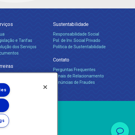
rviços
Sustentabilidade
ua
Responsabilidade Social
islação e Tarifas
Pol. de Inv. Social Privado
olução dos Serviços
Política de Sustentabilidade
cumentos
Contato
rreiras
Perguntas Frequentes
Canais de Relacionamento
Denúncias de Fraudes
ies
gs