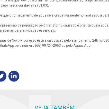
 informa que, devido a uma manutenção emergencial, rompimento de 
cado nesta quinta-feira (31.03).
 é que o fornecimento de água seja gradativamente normalizado a parti
mpreensão da população pelo transtorno causado e orienta que a água 
da apenas para atividades essenciais.
uas de Novo Progresso está à disposição pelo atendimento 24h no 080
ia WhatsApp pelo número (66) 99724-2963 ou pelo Águas App.
VEJA TAMBÉM