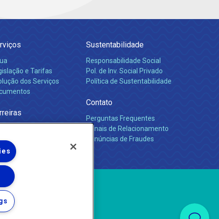
rviços
Sustentabilidade
ua
Responsabilidade Social
islação e Tarifas
Pol. de Inv. Social Privado
olução dos Serviços
Política de Sustentabilidade
cumentos
Contato
rreiras
Perguntas Frequentes
Canais de Relacionamento
Denúncias de Fraudes
ies
gs