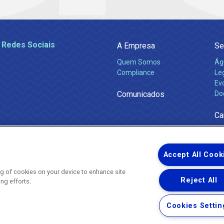
 Redes Sociais
A Empresa
Se
Quem Somos
Ág
Compliance
Leg
Ev
Comunicados
Do
Ca
Accept All Cook
ing of cookies on your device to enhance site
Reject All
ing efforts.
Uma empresa
Copyright ® 2026 - Todos os Direitos Reservados.
Nossa natureza movimenta a vida
Cookies Settin
Termos Gerais de Uso de Sites e Aplicativos