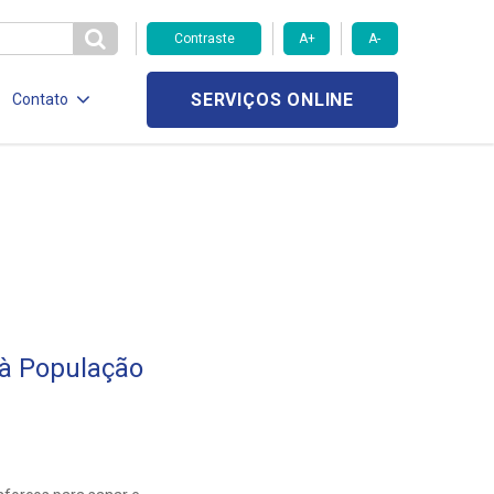
Contraste
A+
A-
SERVIÇOS ONLINE
Contato
à População