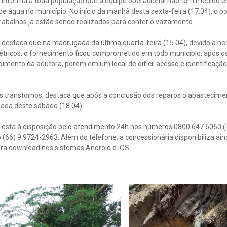
informa a toda população que a equipe operacional não tem medido es
e água no município. No início da manhã desta sexta-feira (17.04), o 
 trabalhos já estão sendo realizados para conter o vazamento.
destaca que na madrugada da última quarta-feira (15.04), devido a 
étricos, o fornecimento ficou comprometido em todo município, após o
pimento da adutora, porém em um local de difícil acesso e identificaç
s transtornos, destaca que após a conclusão dos reparos o abastecime
ada deste sábado (18.04).
está à disposição pelo atendimento 24h nos números 0800 647 6060 (li
o (66) 9 9724-2963. Além do telefone, a concessionária disponibiliza ain
ara download nos sistemas Android e iOS.