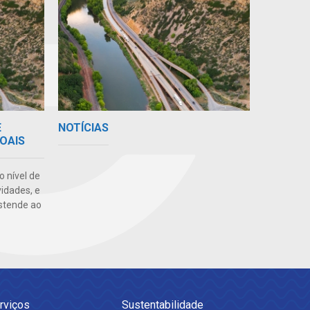
E
NOTÍCIAS
OAIS
o nível de
vidades, e
stende ao
rviços
Sustentabilidade