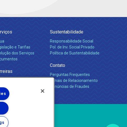
rviços
Sustentabilidade
ua
Responsabilidade Social
islação e Tarifas
Pol. de Inv. Social Privado
olução dos Serviços
Política de Sustentabilidade
cumentos
Contato
rreiras
Perguntas Frequentes
Canais de Relacionamento
Denúncias de Fraudes
ies
gs