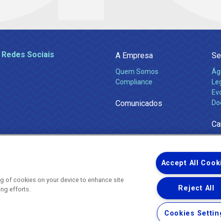
 Redes Sociais
A Empresa
Se
Quem Somos
Ág
Compliance
Leg
Ev
Comunicados
Do
Ca
Accept All Cook
ing of cookies on your device to enhance site
Reject All
ing efforts.
Uma empresa
Copyright ® 2026 - Todos os Direitos Reservados.
Nossa natureza movimenta a vida
Cookies Settin