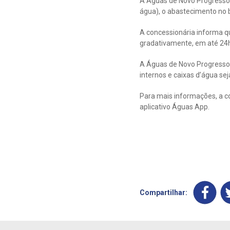
A Águas de Novo Progresso
água), o abastecimento no b
A concessionária informa qu
gradativamente, em até 24h
A Águas de Novo Progresso 
internos e caixas d’água sej
Para mais informações, a c
aplicativo Águas App.
Compartilhar: