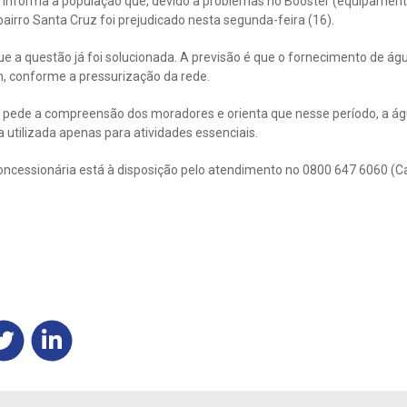
 informa a população que, devido a problemas no Booster (equipame
airro Santa Cruz foi prejudicado nesta segunda-feira (16).
e a questão já foi solucionada. A previsão é que o fornecimento de ág
, conforme a pressurização da rede.
pede a compreensão dos moradores e orienta que nesse período, a ág
a utilizada apenas para atividades essenciais.
oncessionária está à disposição pelo atendimento no 0800 647 6060 (C