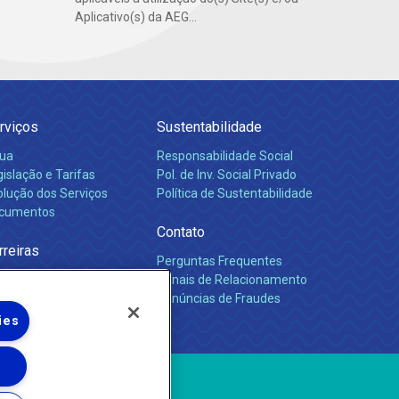
Aplicativo(s) da AEG...
rviços
Sustentabilidade
ua
Responsabilidade Social
islação e Tarifas
Pol. de Inv. Social Privado
olução dos Serviços
Política de Sustentabilidade
cumentos
Contato
rreiras
Perguntas Frequentes
Canais de Relacionamento
Denúncias de Fraudes
ies