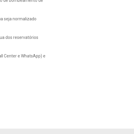
nto de bombeamento de
ua seja normalizado
ua dos reservatórios
all Center e WhatsApp) e