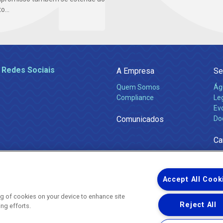
...
 Redes Sociais
A Empresa
Se
Quem Somos
Ág
Compliance
Leg
Ev
Comunicados
Do
Ca
Accept All Cook
ing of cookies on your device to enhance site
Reject All
ing efforts.
Uma empresa
Copyright ® 2026 - Todos os Direitos Reservados.