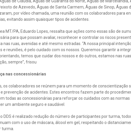
Águas de Cláudia, Águas de Guarantã do Norte, Águas de Marcelândia,
eixoto de Azevedo, Águas de Santa Carmem, Águas de Sinop, Águas de
lizaram, por vídeo chamada, uma reunião com os colaboradores para en
ias, evitando assim quaisquer tipos de acidentes.
gea MT/PA, Eduardo Lopes, ressalta que ações como essas são de sum
ária para que possam avaliar, reconhecer e controlar os riscos presente
a nas ruas, avenidas e até mesmo estradas. “A nossa principal intenção
 e reuniões, é pelo cuidado com os nossos. Queremos garantir a integr
 orientando, temos que cuidar dos nossos e do outros, estamos nas rua
ção, sempre”, frisou
nça nas concessionárias
hos, os colaboradores se reúnem para um momento de conscientização s
e e prevenção de acidentes. Estes encontros fazem parte do procedimen
m todas as concessionárias para reforçar os cuidados com as normas
er um ambiente seguro e saudável.
 o DDS é realizado redução do número de participantes por turma, tod
inuam com o uso de máscara, álcool em gel, respeitando o distanciamen
r turma.