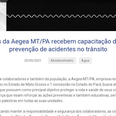
s da Aegea MT/PA recebem capacitação d
prevenção de acidentes no trânsito
Abastecimento
Água
20/05/2021
 de colaboradores e também da população, a Aegea MT/PA, empresa res
o no Estado de Mato Grosso e 1 concessão no Estado do Pará, busca a
ue possuem como principal objetivo proteger a vida e saúde de seus c
ça que visam reforçar as ações preventivas e também educativas, s
e palestras em todas as suas unidades.
uscando manter a responsabilidade e segurança dos colaboradores, as c