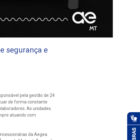
e segurança e
ponsável pela gestão de 24
tuar de forma constante
olaboradores. As unidades
empre atuando com
oncessionárias da Aegea