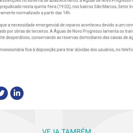
anutenções no sistema de abastecimento, a Águas de Novo Progresso
rejudicado nesta quinta-feira (19.02), nos bairros São Marcos, Setor Ind
ivamente normalizado a partir das 14h.
 que a necessidade emergencial de reparos aconteceu devido a um ro
do por obras de terceiros. A Águas de Novo Progresso lamenta os tra
ite desperdícios, conservando as reservas domiciliares das caixas de á
cessionária fica à disposição para tirar dúvidas dos usuários, no telef
VEJA TAMBÉM