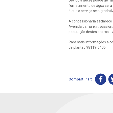
Devido a necessidade de m
fornecimento de água será p
é que o serviço seja gradat
A concessionária esclarece
Avenida Jamanxin, ocasiona
população destes bairros ev
Para mais informações a con
de plantão 98119-6405.
Compartilhar: