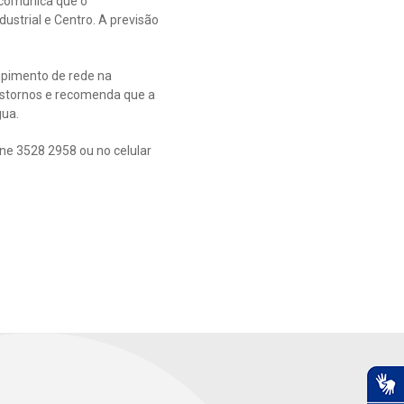
 comunica que o
ustrial e Centro. A previsão
mpimento de rede na
nstornos e recomenda que a
gua.
one 3528 2958 ou no celular